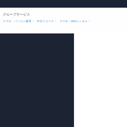
グループサービス
スマホ・パソコン修理
中古リユース
スマホ・WiFiレンタル