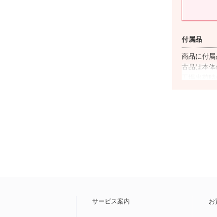
付属品
商品に付属
古品は本体
工場出荷時
対応キャリ
商品名に”
の使用が基
っては
ご利
があるため
末一覧ペー
ネットワー
「▲」が表
内
サービス案内
お
の”分割支