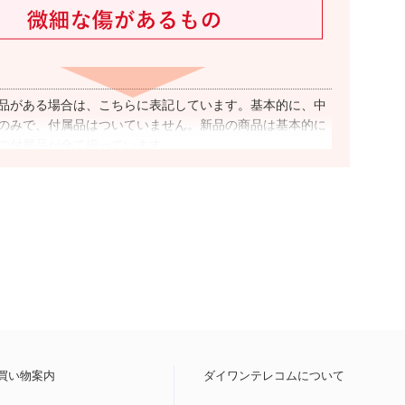
品がある場合は、こちらに表記しています。基本的に、中
のみで、付属品はついていません。新品の商品は基本的に
の付属品が全て揃っています。
ア
SIMフリー”と表記した商品は、国内キャリアのSIMカードで
本的に可能です。ただし、キャリアやOSのバージョンによ
用できない(もしくは一部機能がご利用いただけない)
場合
、事前にご利用キャリアのHP上で提供している動作確認端
ジより対応可否をご確認ください。
ク利用制限
示されている場合、この端末を元々の所有者が購入した時
買い物案内
ダイワンテレコムについて
払いの残債”が残っている状態を指し、(1%程度の割合)で通