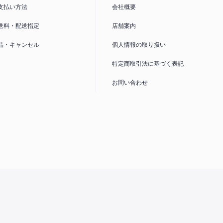
かることがあるため大幅に安価提供しています。※Wi-Fi回
支払い方法
会社概要
合は影響を受けません。「○」表示は、端末代支払いが完
ネットワーク利
利用制限の対象ではありません。詳しくは
送料・配送指定
店舗案内
品・キャンセル
個人情報の取り扱い
サイズ
特定商取引法に基づく表記
対応するSIMカードのサイズを表示しています。詳しくは
お問い合わせ
ドの違い
へ