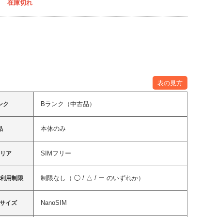
在庫切れ
表の見方
Bランク（中古品）
ンク
本体のみ
品
SIMフリー
ャリア
制限なし（ ◯ / △ / ー のいずれか）
ク利用制限
NanoSIM
ドサイズ