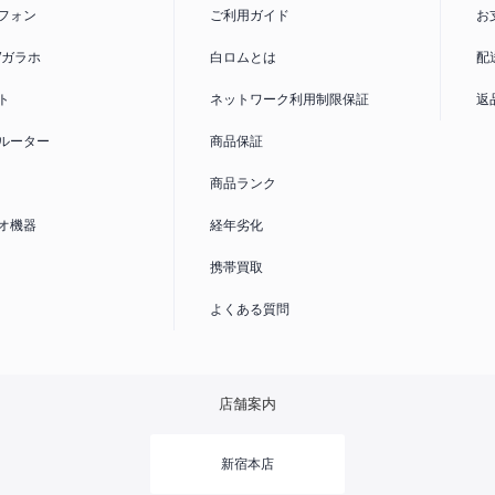
信制限がか
フォン
ご利用ガイド
お
線利用の場
了しており
/ガラホ
白ロムとは
配
用制限
へ
ト
ネットワーク利用制限保証
返
SIMカード
ルーター
商品保証
この製品が
商品ランク
SIMカー
オ機器
経年劣化
携帯買取
よくある質問
店舗案内
新宿本店