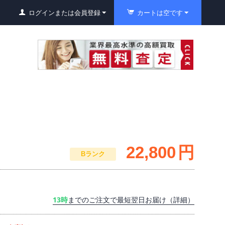
ログインまたは会員登録
カートは空です
22,800
円
Bランク
13時
までのご注文で最短翌日お届け（詳細）