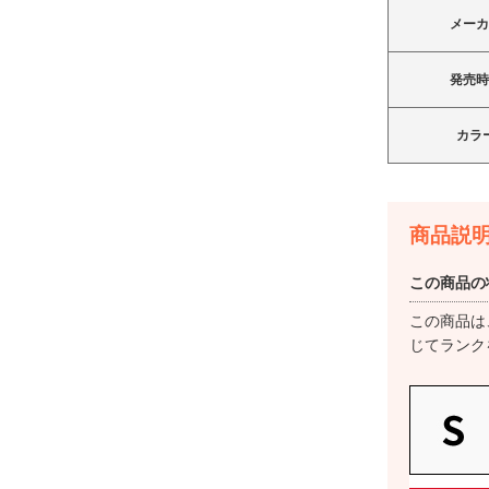
メー
発売
OPG06 グリーン au
au Apple Watch Ultra 2 49mm
カラ
GPS+Cellular チタニウムケース
とブラックトレイルループ
19,800
円
（S/M）
商品説
83,800
円
Sランク
この商品の
在庫数：1
この商品は
じてランク