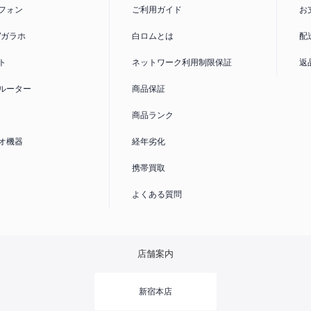
信制限がか
フォン
ご利用ガイド
お
線利用の場
了しており
/ガラホ
白ロムとは
配
用制限
へ
ト
ネットワーク利用制限保証
返
SIMカード
ルーター
商品保証
この製品が
商品ランク
SIMカー
オ機器
経年劣化
携帯買取
よくある質問
店舗案内
新宿本店