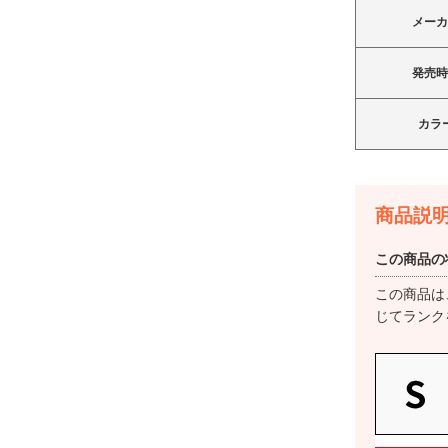
メー
発売
OPG06 グリーン au
au Apple Watch Ultra 2 49mm
カラ
GPS+Cellular チタニウムケース
とブラックトレイルループ
19,800
円
（S/M）
商品説
83,800
円
Sランク
この商品の
在庫数：1
この商品は
じてランク