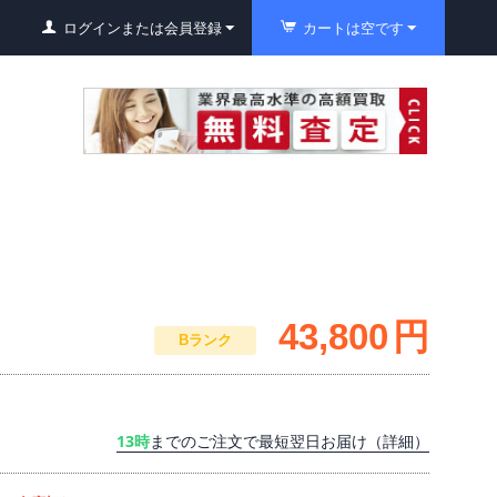
ログインまたは会員登録
カートは空です
43,800
円
Bランク
13時
までのご注文で最短翌日お届け（詳細）