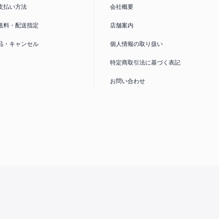
かることがあるため大幅に安価提供しています。※Wi-Fi回
支払い方法
会社概要
合は影響を受けません。「○」表示は、端末代支払いが完
ネットワーク利
利用制限の対象ではありません。詳しくは
送料・配送指定
店舗案内
品・キャンセル
個人情報の取り扱い
サイズ
特定商取引法に基づく表記
対応するSIMカードのサイズを表示しています。詳しくは
お問い合わせ
ドの違い
へ