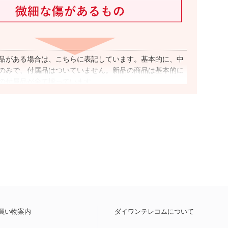
品がある場合は、こちらに表記しています。基本的に、中
のみで、付属品はついていません。新品の商品は基本的に
の付属品が全て揃っています。
ア
SIMフリー”と表記した商品は、国内キャリアのSIMカードで
本的に可能です。ただし、キャリアやOSのバージョンによ
用できない(もしくは一部機能がご利用いただけない)
場合
、事前にご利用キャリアのHP上で提供している動作確認端
ジより対応可否をご確認ください。
ク利用制限
示されている場合、この端末を元々の所有者が購入した時
買い物案内
ダイワンテレコムについて
払いの残債”が残っている状態を指し、(1%程度の割合)で通