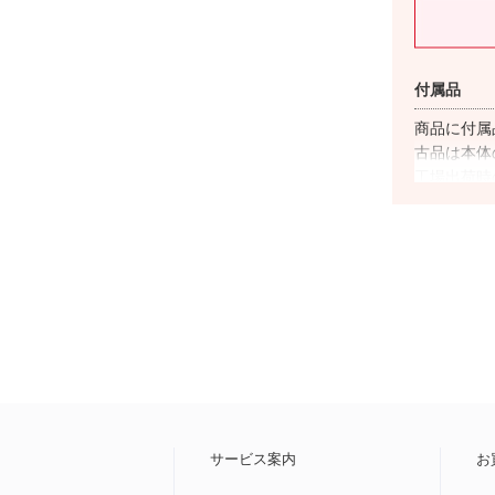
付属品
商品に付属
古品は本体
工場出荷時
対応キャリ
商品名に”
の使用が基
っては
ご利
があるため
末一覧ペー
ネットワー
「▲」が表
内
サービス案内
お
の”分割支