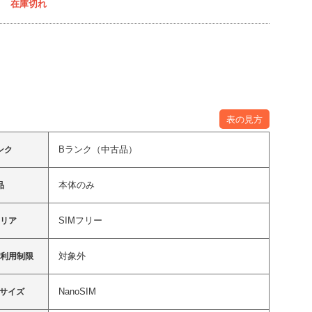
在庫切れ
表の見方
Bランク（中古品）
ンク
本体のみ
品
SIMフリー
ャリア
対象外
ク利用制限
NanoSIM
ドサイズ