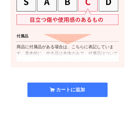
付属品
商品に付属品がある場合は、こちらに表記していま
す。基本的に、中古品は本体のみで、付属品はついて
いません。新品の商品は基本的に工場出荷時の付属品
が全て揃っています。
対応キャリア
カートに追加
商品名に”SIMフリー”と表記した商品は、国内キャリ
アのSIMカードでの使用が基本的に可能です。ただ
し、キャリアやOSのバージョンによっては
ご利用で
きない(もしくは一部機能がご利用いただけない)
場合
があるため、事前にご利用キャリアのHP上で提供し
ている動作確認端末一覧ページより対応可否をご確認
ください。