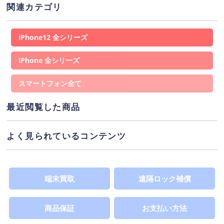
関連カテゴリ
ネットワーク利用制限
「▲」が表示されている場合、この端末を元々の所有
iPhone12
者が購入した時の”分割支払いの残債”が残っている状
態を指し、(1%程度の割合)で通信制限がかかることが
iPhone
あるため大幅に安価提供しています。※Wi-Fi回線利
用の場合は影響を受けません。「○」表示は、端末代
スマートフォン
支払いが完了しており利用制限の対象ではありませ
ネットワーク利用制限
ん。詳しくは
へ
最近閲覧した商品
SIMカードサイズ
よく見られているコンテンツ
この製品が対応するSIMカードのサイズを表示してい
SIMカードの違い
ます。詳しくは
へ
端末買取
遠隔ロック補償
商品保証
お支払い方法