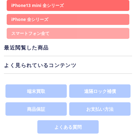
iPhone13 mini
ネットワーク利用制限
iPhone
「▲」が表示されている場合、この端末を元々の所有
者が購入した時の”分割支払いの残債”が残っている状
スマートフォン
態を指し、(1%程度の割合)で通信制限がかかることが
あるため大幅に安価提供しています。※Wi-Fi回線利
用の場合は影響を受けません。「○」表示は、端末代
最近閲覧した商品
支払いが完了しており利用制限の対象ではありませ
ネットワーク利用制限
ん。詳しくは
へ
よく見られているコンテンツ
SIMカードサイズ
この製品が対応するSIMカードのサイズを表示してい
SIMカードの違い
ます。詳しくは
へ
端末買取
遠隔ロック補償
商品保証
お支払い方法
よくある質問