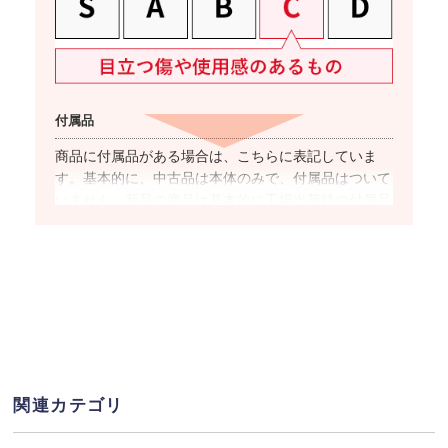
付属品
商品に付属品がある場合は、こちらに表記していま
す。基本的に、中古品は本体のみで、付属品はついて
いません。新品の商品は基本的に工場出荷時の付属品
が全て揃っています。
対応キャリア
商品名に”SIMフリー”と表記した商品は、国内キャリ
アのSIMカードでの使用が基本的に可能です。ただ
し、キャリアやOSのバージョンによっては
ご利用で
きない(もしくは一部機能がご利用いただけない)
場合
があるため、事前にご利用キャリアのHP上で提供し
関連カテゴリ
ている動作確認端末一覧ページより対応可否をご確認
ください。