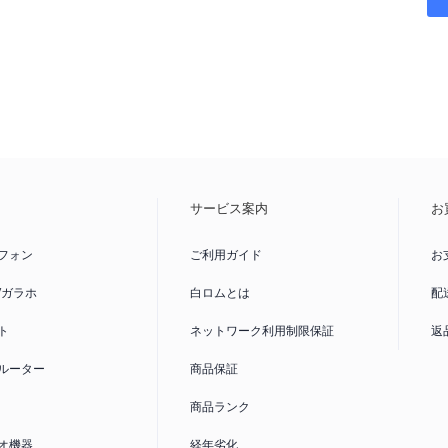
っては
ご利
があるため
末一覧ペー
ネットワー
「▲」が表
の”分割支
信制限がか
線利用の場
内
サービス案内
お
了しており
用制限
へ
フォン
ご利用ガイド
お
/ガラホ
白ロムとは
配
SIMカード
この製品が
ト
ネットワーク利用制限保証
返
SIMカー
ルーター
商品保証
商品ランク
オ機器
経年劣化