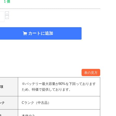
1 個
+
−
カートに追加
表の見方
※バッテリー最大容量が80%を下回っております
事項
ため、特価で提供しております。
Cランク（中古品）
ンク
本体のみ