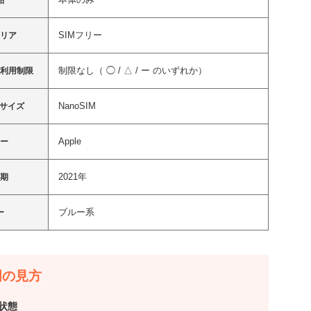
品
SIMフリー
ャリア
制限なし（ ◯ / △ / ー のいずれか）
ク利用制限
NanoSIM
ドサイズ
Apple
カー
2021年
時期
ブルー系
ー
明の見方
状態