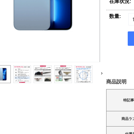
在庫状況:
数量:
商品説明
特記
商品ラ