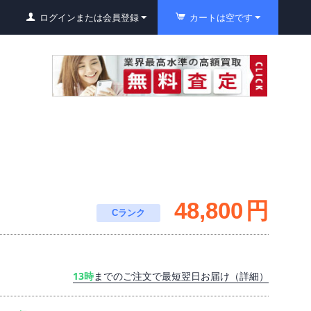
ログインまたは会員登録
カートは空です
48,800
円
Cランク
13時
までのご注文で最短翌日お届け（詳細）