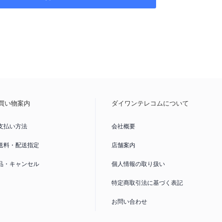
用できない(もしくは一部機能がご利用いただけない)
場合
、事前にご利用キャリアのHP上で提供している動作確認端
ジより対応可否をご確認ください。
ク利用制限
示されている場合、この端末を元々の所有者が購入した時
払いの残債”が残っている状態を指し、(1%程度の割合)で通
かることがあるため大幅に安価提供しています。※Wi-Fi回
合は影響を受けません。「○」表示は、端末代支払いが完
買い物案内
ダイワンテレコムについて
ネットワーク利
利用制限の対象ではありません。詳しくは
支払い方法
会社概要
送料・配送指定
店舗案内
サイズ
対応するSIMカードのサイズを表示しています。詳しくは
品・キャンセル
個人情報の取り扱い
ドの違い
へ
特定商取引法に基づく表記
お問い合わせ