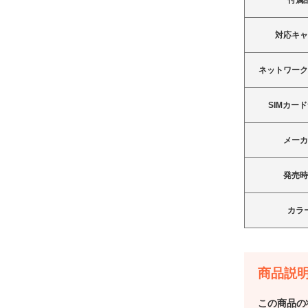
付属
対応キ
ネットワー
SIMカー
OPG06 グリーン au
au Apple Watch Ultra 2 49mm
GPS+Cellular チタニウムケース
メー
とブラックトレイルループ
19,800
円
（S/M）
発売
83,800
円
Sランク
カラ
在庫数：1
商品説
この商品の