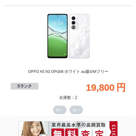
S
OPPO A5 5G OPG06 ホワイト au版SIMフリー
19,800
円
Sランク
在庫数：2
前へ
次へ