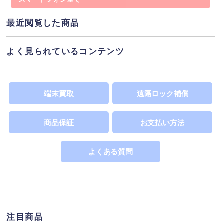
あるため大幅に安価提供しています。※Wi-Fi回線利
用の場合は影響を受けません。「○」表示は、端末代
最近閲覧した商品
支払いが完了しており利用制限の対象ではありませ
ネットワーク利用制限
ん。詳しくは
へ
よく見られているコンテンツ
SIMカードサイズ
この製品が対応するSIMカードのサイズを表示してい
SIMカードの違い
ます。詳しくは
へ
端末買取
遠隔ロック補償
商品保証
お支払い方法
よくある質問
注目商品