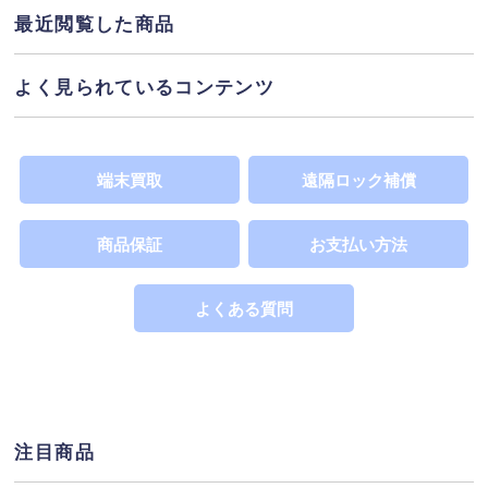
態を指し、(1%程度の割合)で通信制限がかかることが
最近閲覧した商品
あるため大幅に安価提供しています。※Wi-Fi回線利
用の場合は影響を受けません。「○」表示は、端末代
よく見られているコンテンツ
支払いが完了しており利用制限の対象ではありませ
ネットワーク利用制限
ん。詳しくは
へ
SIMカードサイズ
端末買取
遠隔ロック補償
この製品が対応するSIMカードのサイズを表示してい
SIMカードの違い
ます。詳しくは
へ
商品保証
お支払い方法
よくある質問
注目商品