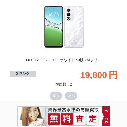
S
OPPO A5 5G OPG06 ホワイト au版SIMフリー
19,800
円
Sランク
在庫数：2
前へ
次へ