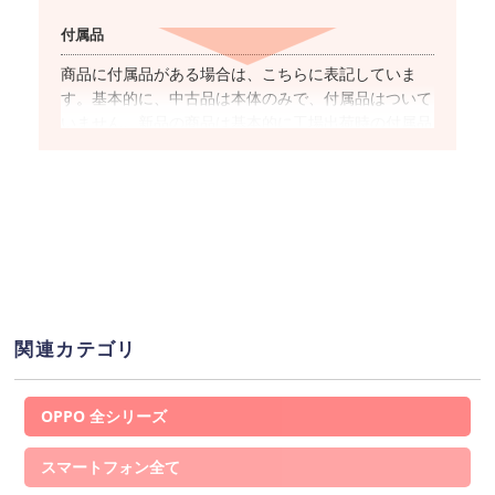
付属品
商品に付属品がある場合は、こちらに表記していま
す。基本的に、中古品は本体のみで、付属品はついて
いません。新品の商品は基本的に工場出荷時の付属品
が全て揃っています。
対応キャリア
商品名に”SIMフリー”と表記した商品は、国内キャリ
アのSIMカードでの使用が基本的に可能です。ただ
し、キャリアやOSのバージョンによっては
ご利用で
きない(もしくは一部機能がご利用いただけない)
場合
があるため、事前にご利用キャリアのHP上で提供し
関連カテゴリ
ている動作確認端末一覧ページより対応可否をご確認
ください。
OPPO
ネットワーク利用制限
スマートフォン
「▲」が表示されている場合、この端末を元々の所有
者が購入した時の”分割支払いの残債”が残っている状