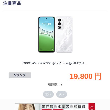
注目商品
S
OPPO A5 5G OPG06 ホワイト au版SIMフリー
19,800
円
Sランク
在庫数：2
前へ
次へ