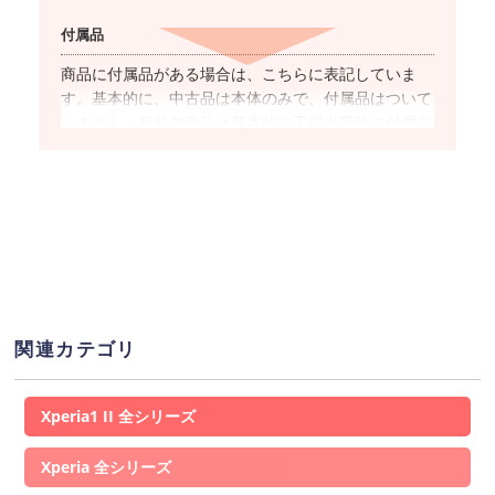
付属品
商品に付属品がある場合は、こちらに表記していま
す。基本的に、中古品は本体のみで、付属品はついて
いません。新品の商品は基本的に工場出荷時の付属品
が全て揃っています。
対応キャリア
商品名に”SIMフリー”と表記した商品は、国内キャリ
アのSIMカードでの使用が基本的に可能です。ただ
し、キャリアやOSのバージョンによっては
ご利用で
きない(もしくは一部機能がご利用いただけない)
場合
があるため、事前にご利用キャリアのHP上で提供し
関連カテゴリ
ている動作確認端末一覧ページより対応可否をご確認
ください。
Xperia1 II
ネットワーク利用制限
Xperia
「▲」が表示されている場合、この端末を元々の所有
者が購入した時の”分割支払いの残債”が残っている状