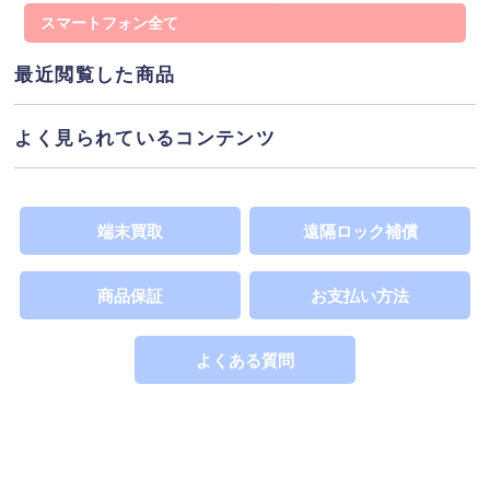
スマートフォン
態を指し、(1%程度の割合)で通信制限がかかることが
あるため大幅に安価提供しています。※Wi-Fi回線利
用の場合は影響を受けません。「○」表示は、端末代
最近閲覧した商品
支払いが完了しており利用制限の対象ではありませ
ネットワーク利用制限
ん。詳しくは
へ
よく見られているコンテンツ
SIMカードサイズ
この製品が対応するSIMカードのサイズを表示してい
SIMカードの違い
ます。詳しくは
へ
端末買取
遠隔ロック補償
商品保証
お支払い方法
よくある質問