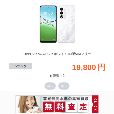
S
OPPO A5 5G OPG06 ホワイト au版SIMフリー
19,800
円
Sランク
在庫数：2
前へ
次へ