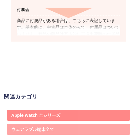
付属品
商品に付属品がある場合は、こちらに表記していま
す。基本的に、中古品は本体のみで、付属品はついて
いません。新品の商品は基本的に工場出荷時の付属品
が全て揃っています。
対応キャリア
商品名に”SIMフリー”と表記した商品は、国内キャリ
アのSIMカードでの使用が基本的に可能です。ただ
し、キャリアやOSのバージョンによっては
ご利用で
きない(もしくは一部機能がご利用いただけない)
場合
があるため、事前にご利用キャリアのHP上で提供し
関連カテゴリ
ている動作確認端末一覧ページより対応可否をご確認
ください。
Apple watch
ネットワーク利用制限
ウェアラブル端末
「▲」が表示されている場合、この端末を元々の所有
者が購入した時の”分割支払いの残債”が残っている状