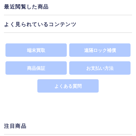
態を指し、(1%程度の割合)で通信制限がかかることが
最近閲覧した商品
あるため大幅に安価提供しています。※Wi-Fi回線利
用の場合は影響を受けません。「○」表示は、端末代
よく見られているコンテンツ
支払いが完了しており利用制限の対象ではありませ
ネットワーク利用制限
ん。詳しくは
へ
SIMカードサイズ
端末買取
遠隔ロック補償
この製品が対応するSIMカードのサイズを表示してい
SIMカードの違い
ます。詳しくは
へ
商品保証
お支払い方法
よくある質問
注目商品